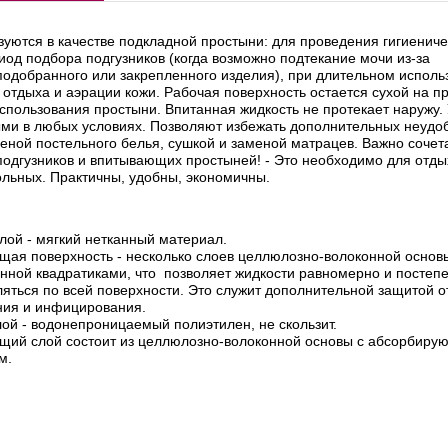
зуются в качестве подкладной простыни: для проведения гигиениче
иод подбора подгузников (когда возможно подтекание мочи из-за
подобранного или закрепленного изделия), при длительном исполь
 отдыха и аэрации кожи. Рабочая поверхность остается сухой на п
спользования простыни. Впитанная жидкость не протекает наружу.
ыми в любых условиях. Позволяют избежать дополнительных неудоб
еной постельного белья, сушкой и заменой матрацев. Важно сочет
подгузников и впитывающих простыней! - Это необходимо для отды
ольных. Практичны, удобны, экономичны.
лой - мягкий нетканный материал.
ая поверхность - несколько слоев целлюлозно-волоконной основ
нной квадратиками, что позволяет жидкости равномерно и постеп
яться по всей поверхности. Это служит дополнительной защитой о
ния и инфицирования.
ой - водонепроницаемый полиэтилен, не скользит.
щий слой состоит из целлюлозно-волоконной основы с абсорбир
м.