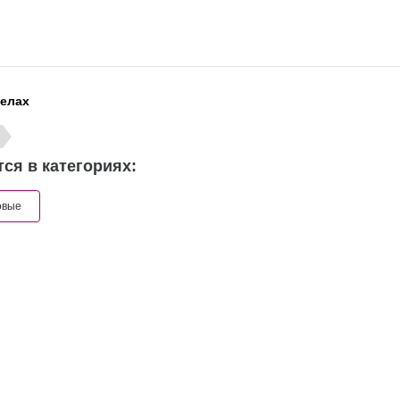
делах
ся в категориях:
овые