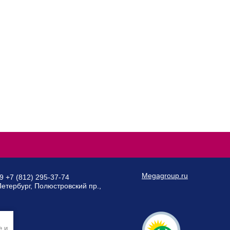
Megagroup.ru
89
+7 (812) 295-37-74
Петербург, Полюстровский пр.,
e и