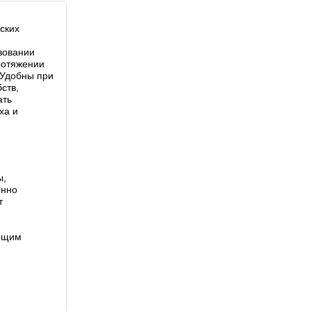
ских
зовании
ротяжении
 Удобны при
ств,
ать
ха и
ы,
енно
т
ующим