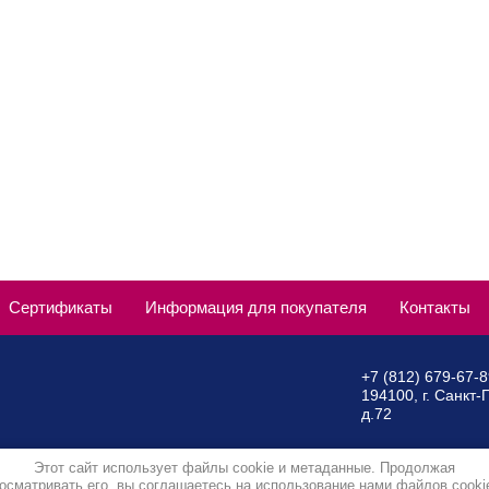
Сертификаты
Информация для покупателя
Контакты
+7 (812) 679-67-
194100, г. Санкт-
д.72
Этот сайт использует файлы cookie и метаданные. Продолжая
осматривать его, вы соглашаетесь на использование нами файлов cooki