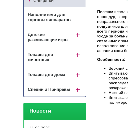
Салфетки
Пеленки исполь
Наполнители для
процедур, в пер
торговых аппаратов
неправильного 
подгузников для
всего периода и
Детские
уходе за больн
развивающие игры
связанных с зам
использование 
аэрации кожи б
Товары для
Особенности:
животных
Верхний с
Впитывающ
Товары для дома
спрессова
распредел
раздраже
Специи и Приправы
Нижний сл
Впитываю
полимеро
Новости