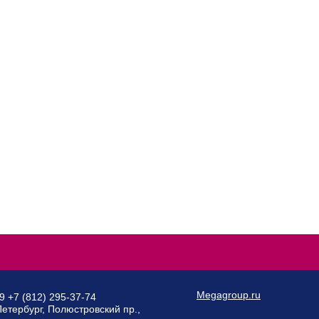
Megagroup.ru
89
+7 (812) 295-37-74
Петербург, Полюстровский пр.,