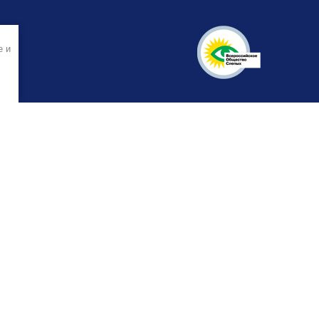
e и
и организации